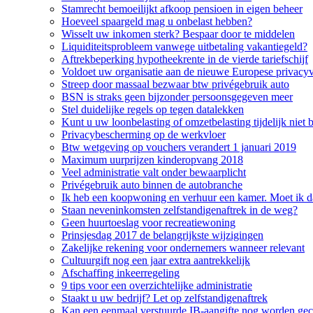
Stamrecht bemoeilijkt afkoop pensioen in eigen beheer
Hoeveel spaargeld mag u onbelast hebben?
Wisselt uw inkomen sterk? Bespaar door te middelen
Liquiditeitsprobleem vanwege uitbetaling vakantiegeld?
Aftrekbeperking hypotheekrente in de vierde tariefschijf
Voldoet uw organisatie aan de nieuwe Europese privacy
Streep door massaal bezwaar btw privégebruik auto
BSN is straks geen bijzonder persoonsgegeven meer
Stel duidelijke regels op tegen datalekken
Kunt u uw loonbelasting of omzetbelasting tijdelijk niet 
Privacybescherming op de werkvloer
Btw wetgeving op vouchers verandert 1 januari 2019
Maximum uurprijzen kinderopvang 2018
Veel administratie valt onder bewaarplicht
Privégebruik auto binnen de autobranche
Ik heb een koopwoning en verhuur een kamer. Moet ik da
Staan neveninkomsten zelfstandigenaftrek in de weg?
Geen huurtoeslag voor recreatiewoning
Prinsjesdag 2017 de belangrijkste wijzigingen
Zakelijke rekening voor ondernemers wanneer relevant
Cultuurgift nog een jaar extra aantrekkelijk
Afschaffing inkeerregeling
9 tips voor een overzichtelijke administratie
Staakt u uw bedrijf? Let op zelfstandigenaftrek
Kan een eenmaal verstuurde IB-aangifte nog worden gec