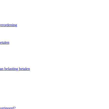
verordening
betalen
n belasting betalen
orrigeerd?