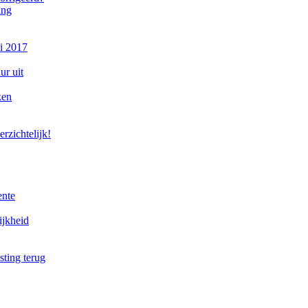
ing
li 2017
ur uit
ken
rzichtelijk!
ente
ijkheid
sting terug