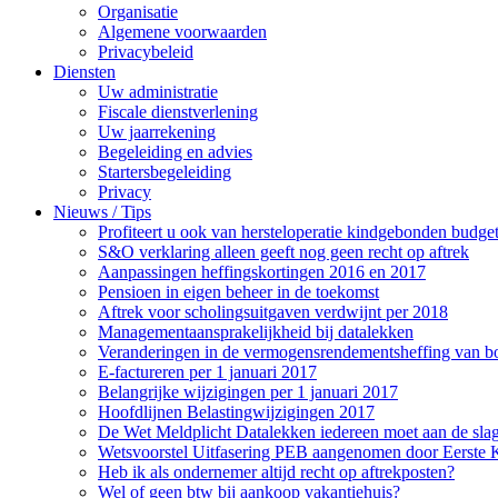
Organisatie
Algemene voorwaarden
Privacybeleid
Diensten
Uw administratie
Fiscale dienstverlening
Uw jaarrekening
Begeleiding en advies
Startersbegeleiding
Privacy
Nieuws / Tips
Profiteert u ook van hersteloperatie kindgebonden budge
S&O verklaring alleen geeft nog geen recht op aftrek
Aanpassingen heffingskortingen 2016 en 2017
Pensioen in eigen beheer in de toekomst
Aftrek voor scholingsuitgaven verdwijnt per 2018
Managementaansprakelijkheid bij datalekken
Veranderingen in de vermogensrendementsheffing van b
E-factureren per 1 januari 2017
Belangrijke wijzigingen per 1 januari 2017
Hoofdlijnen Belastingwijzigingen 2017
De Wet Meldplicht Datalekken iedereen moet aan de sla
Wetsvoorstel Uitfasering PEB aangenomen door Eerste
Heb ik als ondernemer altijd recht op aftrekposten?
Wel of geen btw bij aankoop vakantiehuis?