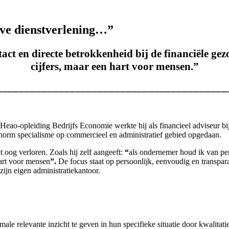
eve dienstverlening…”
ct en directe betrokkenheid bij de financiële gez
cijfers, maar een hart voor mensen.”
_________________________________________
eao-opleiding Bedrijfs Economie werkte hij als financieel adviseur bij 
enorm specialisme op commercieel en administratief gebied opgedaan.
 oog verloren. Zoals hij zelf aangeeft:
“
als ondernemer houd ik van pers
hart voor mensen
”.
De focus staat op persoonlijk, eenvoudig en transpar
zijn eigen administratiekantoor.
male relevante inzicht te geven in hun specifieke situatie door kwalitati