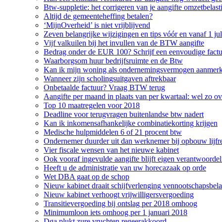
Btw-suppletie: het corrigeren van je aangifte omzetbelast
Altijd de gemeenteheffing betalen?
‘MijnOverheid’ is niet vrijblijvend
Zeven belangrijke wijzigingen en tips vóór en vanaf 1 ju
Vijf valkuilen bij het invullen van de BTW aangifte
Bedrag onder de EUR 100? Schrijf een eenvoudige factu
Waarborgsom huur bedrijfsruimte en de Btw
Kan ik mijn woning als ondernemingsvermogen aanmer
Wanneer zijn scholingsuitgaven aftrekbaar
Onbetaalde factuur? Vraag BTW terug
Aangifte per maand in plaats van per kwartaal: wel zo ove
Top 10 maatregelen voor 2018
Deadline voor terugvragen buitenlandse btw nadert
Kan ik inkomensafhankelijke combinatiekorting krijgen
Medische hulpmiddelen 6 of 21 procent btw
Ondernemer duurder uit dan werknemer bij opbouw lijfr
Vier fiscale wensen van het nieuwe kabinet
Ook vooraf ingevulde aangifte blijft eigen verantwoordel
Heeft u de administratie van uw horecazaak op orde
Wet DBA gaat op de schop
Nieuw kabinet draait schijfverlenging vennootschapsbela
Nieuw kabinet verhoogt vrijwilligersvergoeding
Transitievergoeding bij ontslag per 2018 omhoog
Minimumloon iets omhoog per 1 januari 2018
Dga plukt zure vruchten regeerakkoord