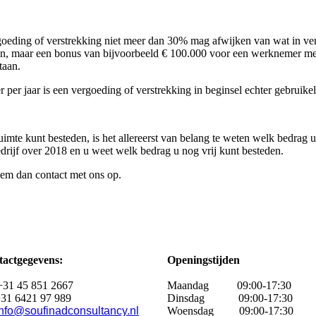
goeding of verstrekking niet meer dan 30% mag afwijken van wat in ver
zijn, maar een bonus van bijvoorbeeld € 100.000 voor een werknemer me
taan.
er jaar is een vergoeding of verstrekking in beginsel echter gebruikel
uimte kunt besteden, is het allereerst van belang te weten welk bedrag 
drijf over 2018 en u weet welk bedrag u nog vrij kunt besteden.
eem dan contact met ons op.
actgegevens:
Openingstijden
+31 45 851 2667
Maandag
09:00-17:30
31 6421 97 989
Dinsdag 09:00-17:30
info@soufinadconsultancy.nl
Woensdag 09:00-17:30