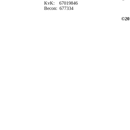
KvK: 67019846
Becon: 677334
©
2