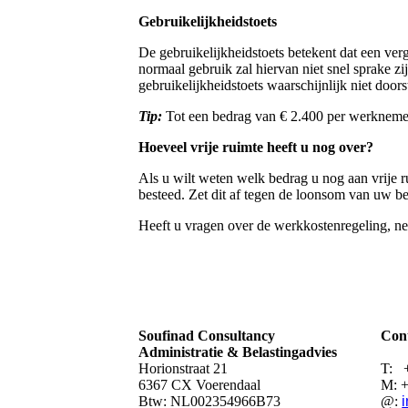
Gebruikelijkheidstoets
De gebruikelijkheidstoets betekent dat een ver
normaal gebruik zal hiervan niet snel sprake 
gebruikelijkheidstoets waarschijnlijk niet doors
Tip:
Tot een bedrag van € 2.400 per werknemer p
Hoeveel vrije ruimte heeft u nog over?
Als u wilt weten welk bedrag u nog aan vrije r
besteed. Zet dit af tegen de loonsom van uw be
Heeft u vragen over de werkkostenregeling, n
Soufinad Consultancy
Cont
Administratie & Belastingadvies
Horionstraat 21
T: 
6367 CX Voerendaal
M: +
Btw: NL002354966B73
@: