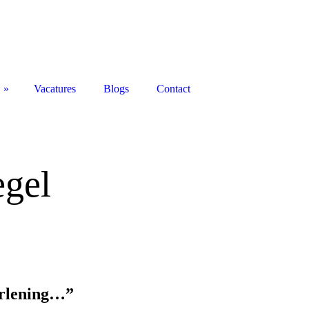
Vacatures
Blogs
Contact
egel
erlening…”