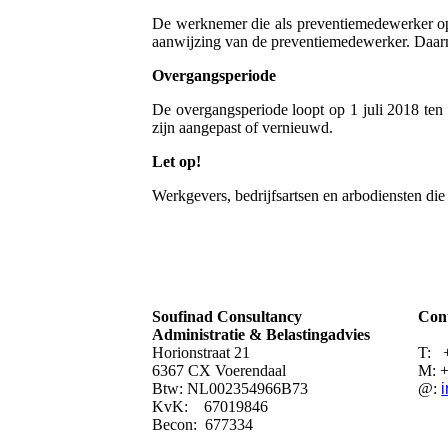
De werknemer die als preventiemedewerker oper
aanwijzing van de preventiemedewerker. Daarme
Overgangsperiode
De overgangsperiode loopt op 1 juli 2018 te
zijn aangepast of vernieuwd.
Let op!
Werkgevers, bedrijfsartsen en arbodiensten die
Soufinad Consultancy
Cont
Administratie & Belastingadvies
Horionstraat 21
T: 
6367 CX Voerendaal
M: +
Btw: NL002354966B73
@:
KvK: 67019846
Becon: 677334