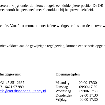
eert, krijgt onder de nieuwe regels een duidelijkere positie. De OR 
e wordt het personeel meer betrokken bij het preventiebeleid.
n einde. Vanaf dat moment moet iedere werkgever dus aan de nieuwe 
 niet voldoen aan de gewijzigde regelgeving, kunnen een sanctie opgel
actgegevens:
Openingstijden
+31 45 851 2667
Maandag
09:00-17:30
31 6421 97 989
Dinsdag 09:00-17:30
info@soufinadconsultancy.nl
Woensdag 09:00-17:30
Donderdag 09:00-17:30
Vrijdag 09:00-17:30