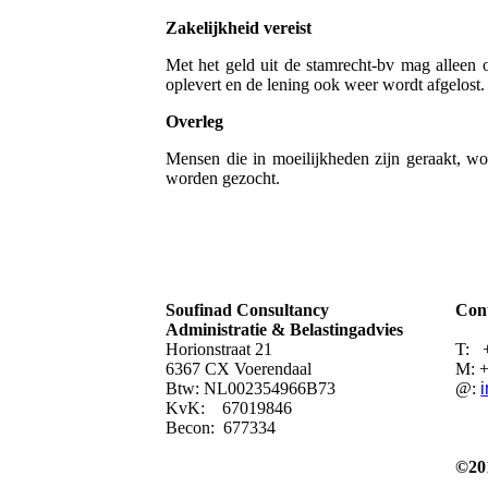
Zakelijkheid vereist
Met het geld uit de stamrecht-bv mag alleen 
oplevert en de lening ook weer wordt afgelost. P
Overleg
Mensen die in moeilijkheden zijn geraakt, wo
worden gezocht.
Soufinad Consultancy
Cont
Administratie & Belastingadvies
Horionstraat 21
T: 
6367 CX Voerendaal
M: +
Btw: NL002354966B73
@:
KvK: 67019846
Becon: 677334
©
2