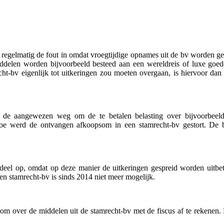
 regelmatig de fout in omdat vroegtijdige opnames uit de bv worden g
iddelen worden bijvoorbeeld besteed aan een wereldreis of luxe goed
ht-bv eigenlijk tot uitkeringen zou moeten overgaan, is hiervoor dan
n de aangewezen weg om de te betalen belasting over bijvoorbeel
toe werd de ontvangen afkoopsom in een stamrecht-bv gestort. De b
ordeel op, omdat op deze manier de uitkeringen gespreid worden uit
een stamrecht-bv is sinds 2014 niet meer mogelijk.
g om over de middelen uit de stamrecht-bv met de fiscus af te rekenen.