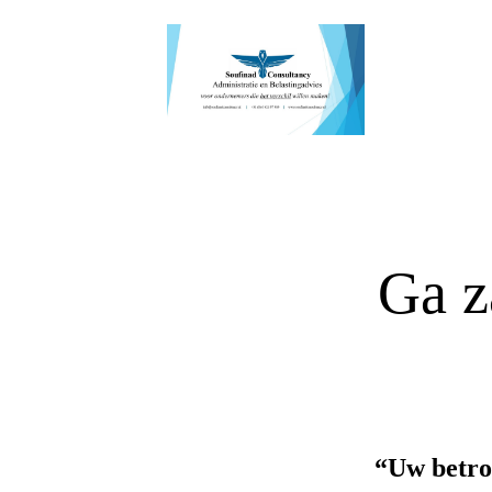
Ga z
“Uw betro