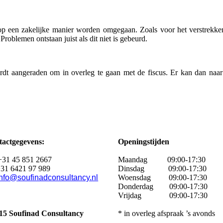
op een zakelijke manier worden omgegaan. Zoals voor het verstrekke
roblemen ontstaan juist als dit niet is gebeurd.
rdt aangeraden om in overleg te gaan met de fiscus. Er kan dan naar 
actgegevens:
Openingstijden
+31 45 851 2667
Maandag
09:00-17:30
31 6421 97 989
Dinsdag 09:00-17:30
info@soufinadconsultancy.nl
Woensdag 09:00-17:30
Donderdag 09:00-17:30
Vrijdag 09:00-17:30
015
Soufinad Consultancy
* in overleg afspraak ’s avonds