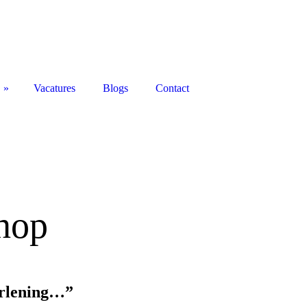
Vacatures
Blogs
Contact
hop
erlening…”