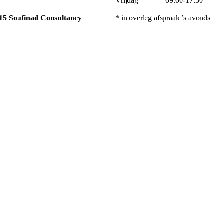
Vrijdag 09:00-17:30
015
Soufinad Consultancy
* in overleg afspraak ’s avonds