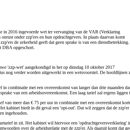
e in 2016 ingevoerde wet ter vervanging van de VAR (Verklaring
en onrust onder zzp'ers en hun opdrachtgevers. In plaats daarvan komt
zzp'ers de zekerheid geeft dat geen sprake is van een dienstbetrekking.
Wet DBA opgeschort.
euwe 'zzp-wet' aangekondigd in het op dinsdag 10 oktober 2017
us nog verder worden uitgewerkt in een wetsvoorstel. De hoofdlijnen zi
ief in combinatie met een overeenkomst van langer dan drie maanden da
 sprake van een arbeidsovereenkomst. Een laag tarief zal ergens liggen 
ief van meer dan € 75 per uur in combinatie met een overeenkomst kort
t kabinet biedt in dit geval een 'opt-out'. Dat wil zeggen dat de zzp'er
en ingehouden.
urtarief in zit. Het kabinet wil hiervoor een 'opdrachtgeversverklaring'
ntwoorden over de arbeidsrelatie met de zzp'er. Als daaruit komt dat ge