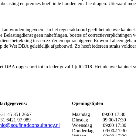
nbelasting en premies hoeft in te houden en af te dragen. Uiteraard mo
an worden ingevoerd. In het regeerakkoord geeft het nieuwe kabinet aan
Belastingdienst geen naheffingen, boetes of correctieverplichtingen vo
n dienstbetrekking tussen zzp'er en opdrachtgever. Er wordt alleen geh
p de Wet DBA geleidelijk afgebouwd. Zo heeft iedereen straks voldoen
 DBA opgeschort tot in ieder geval 1 juli 2018. Het nieuwe kabinet sc
actgegevens:
Openingstijden
+31 45 851 2667
Maandag
09:00-17:30
31 6421 97 989
Dinsdag 09:00-17:30
info@soufinadconsultancy.nl
Woensdag 09:00-17:30
Donderdag 09:00-17:30