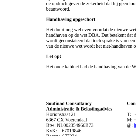
de opdrachtgever de zekerheid dat hij geen loo
beantwoord.
Handhaving opgeschort
Het duurt nog wel even voordat de nieuwe wet k
handhaven op de wet DBA. Dat betekent dat de 
wordt geconstateerd dat toch sprake is van ee
van de nieuwe wet wordt het niet-handhaven o
Let op!
Het oude kabinet had de handhaving van de Wet
Soufinad Consultancy
Cont
Administratie & Belastingadvies
Horionstraat 21
T: 
6367 CX Voerendaal
M: +
Btw: NL002354966B73
@:
KvK: 67019846